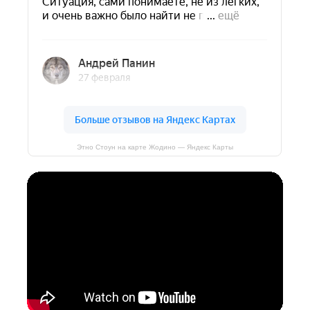
Этно Стоун на карте Жодино — Яндекс Карты