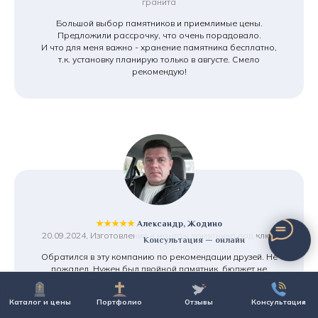
гранита
Большой выбор памятников и приемлимые цены.
Предложили рассрочку, что очень порадовало.
И что для меня важно - хранение памятника бесплатно,
т.к. установку планирую только в августе. Смело
рекомендую!
★★★★★
Александр, Жодино
20.09.2024, Изготовление и монтаж памятника под ключ
Консультация — онлайн
Обратился в эту компанию по рекомендации друзей. Не
пожалел. Нужен был двойной памятник, бюджет не
большой. В итоге сделали все как я просил. Спасибо
огромное за ваш не легкий труд.
Каталог и цены
Портфолио
Отзывы
Консультация