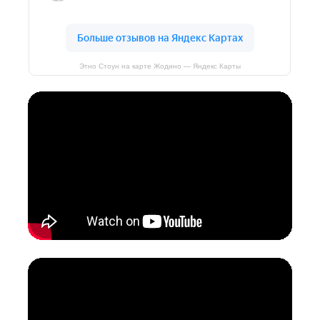
Этно Стоун на карте Жодино — Яндекс Карты