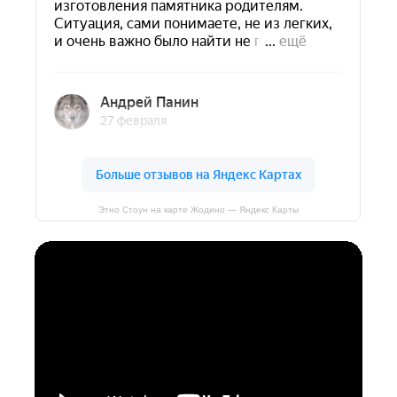
Этно Стоун на карте Жодино — Яндекс Карты