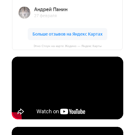
Этно Стоун на карте Жодино — Яндекс Карты