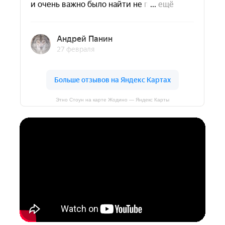
Этно Стоун на карте Жодино — Яндекс Карты