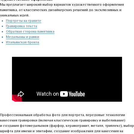
Мы предлагает широкий выбор вариантов художественного оформления
памятника, от классических дизайнерских решений до эксклюзивных и
уникальных идей.
Портреты на граните
Гравировка текста
Обратная сторона памятника
Медальоны и рамки
Итальянская бронза
Профессиональная обработка фото для портрета, передовые технологии
нанесения гравировки (включая классическую гравировку и выбеливание)
и создания фотомедальонов (фарфор, керамогранит, металл, триплекс), выбор
шрифта для имени и эпитафии, создание изображения для нанесения на