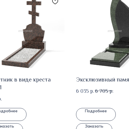
тник в виде креста
Эксклюзивный памя
1
6 035
р.
6 705
р.
.
одробнее
Подробнее
аказать
Заказать