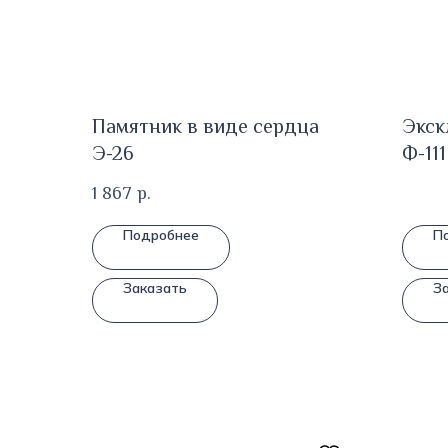
Памятник в виде сердца
Экск
Э-26
Ф-111
1 867
р.
Подробнее
П
Заказать
З