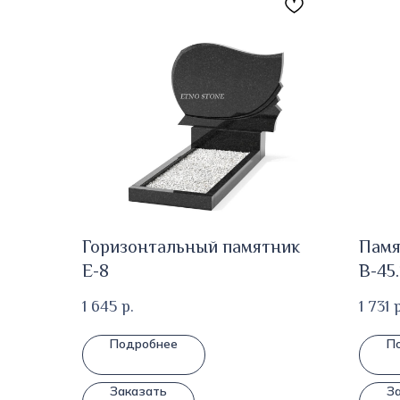
Горизонтальный памятник
Памя
Е-8
В-45.
1 645
р.
1 731
р
Подробнее
П
Заказать
З