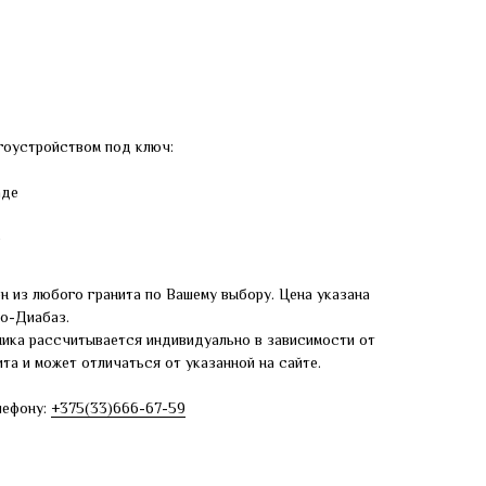
гоустройством под ключ:
аде
е
н из любого гранита по Вашему выбору. Цена указана
ро-Диабаз.
ника рассчитывается индивидуально в зависимости от
та и может отличаться от указанной на сайте.
лефону:
+375(33)666-67-59