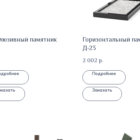
люзивный памятник
Горизонтальный па
Д-23
2 002
р.
одробнее
Подробнее
аказать
Заказать