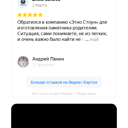
Этно Стоун на карте Жодино — Яндекс Карты