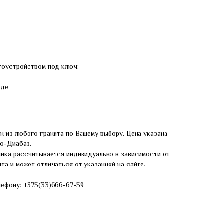
гоустройством под ключ:
аде
е
н из любого гранита по Вашему выбору. Цена указана
ро-Диабаз.
ника рассчитывается индивидуально в зависимости от
та и может отличаться от указанной на сайте.
лефону:
+375(33)666-67-59