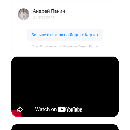
Этно Стоун на карте Жодино — Яндекс Карты