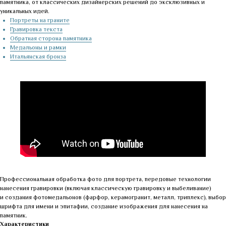
памятника, от классических дизайнерских решений до эксклюзивных и
уникальных идей.
Портреты на граните
Гравировка текста
Обратная сторона памятника
Медальоны и рамки
Итальянская бронза
Профессиональная обработка фото для портрета, передовые технологии
нанесения гравировки (включая классическую гравировку и выбеливание)
и создания фотомедальонов (фарфор, керамогранит, металл, триплекс), выбор
шрифта для имени и эпитафии, создание изображения для нанесения на
памятник.
Характеристики