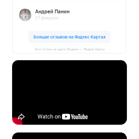
Этно Стоун на карте Жодино — Яндекс Карты