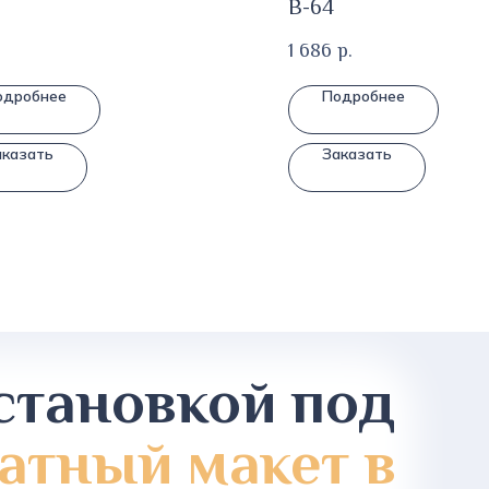
В-64
1 686
р.
одробнее
Подробнее
аказать
Заказать
становкой под
атный макет в