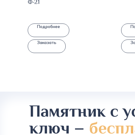
Ф-21
Подробнее
П
Заказать
З
Памятник с у
ключ –
беспл