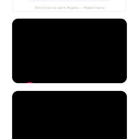
Этно Стоун на карте Жодино — Яндекс Карты