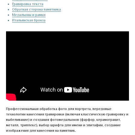
Гравировка текста
Обратная сторона памятника
Медальоны и рамки
Итальянская бронза
Профессиональная обработка фото для портрета, передовые
технологии нанесения гравировки (включая классическую гравировку и
выбеливание) и создания фотомедальонов (фарфор, керамогранит,
металл, триплекс), выбор шрифта для имени и эпитафии, создание
изображения для нанесения на памятник.