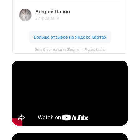
Этно Стоун на карте Жодино — Яндекс Карты