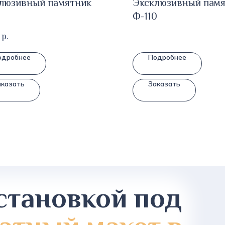
люзивный памятник
Эксклюзивный пам
Ф-110
р.
одробнее
Подробнее
аказать
Заказать
становкой под