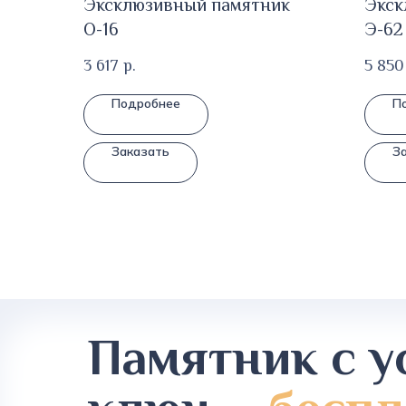
Эксклюзивный памятник
Экск
О-16
Э-62
3 617
р.
5 850
Подробнее
П
Заказать
З
Памятник с у