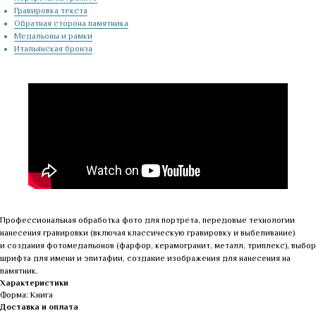
Гравировка текста
Обратная сторона памятника
Медальоны и рамки
Итальянская бронза
Профессиональная обработка фото для портрета, передовые технологии
нанесения гравировки (включая классическую гравировку и выбеливание)
и создания фотомедальонов (фарфор, керамогранит, металл, триплекс), выбор
шрифта для имени и эпитафии, создание изображения для нанесения на
памятник.
Характеристики
Форма: Книга
Доставка и оплата