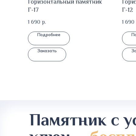
Горизонтальный памятник
Гори
Г-17
Г-12
1 690
р.
1 690
Подробнее
П
Заказать
З
Памятник с у