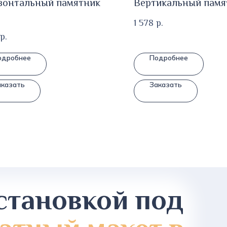
зонтальный памятник
Вертикальный памят
1 578
р.
р.
одробнее
Подробнее
аказать
Заказать
становкой под