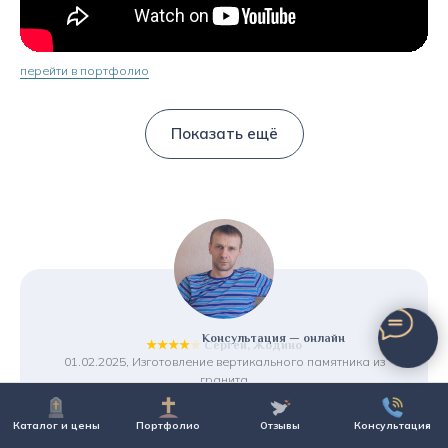
перейти в портфолио
Показать ещё
Консультация — онлайн
★★★★★
Сергей, Жодино
01.02.2025, Изготовление вертикального памятника из
гранита
Большой выбор памятников и приемлимые цены.
Предложили рассрочку, что очень порадовало.
Каталог и цены
Портфолио
Отзывы
Консультация
И что для меня важно - хранение памятника бесплатно,