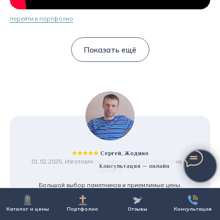
перейти в портфолио
Показать ещё
★★★★★
Сергей, Жодино
01.02.2025, Изготовление вертикального памятника из
Консультация — онлайн
гранита
Большой выбор памятников и приемлимые цены.
Предложили рассрочку, что очень порадовало.
И что для меня важно - хранение памятника бесплатно,
Каталог и цены
Портфолио
Отзывы
Консультация
т.к. установку планирую только в августе. Смело
рекомендую!