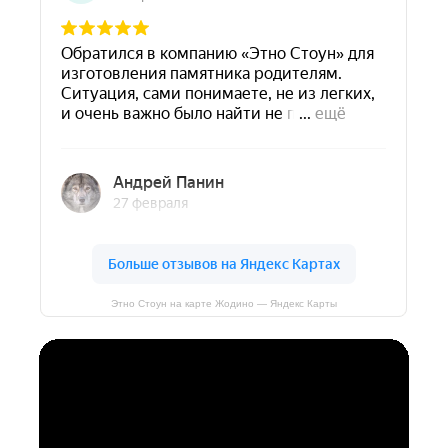
Этно Стоун на карте Жодино — Яндекс Карты