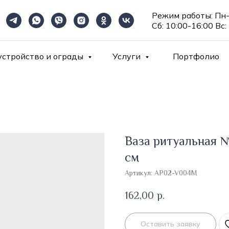
Режим работы: Пн-
Сб: 10:00-16:00 Вс:
устройство и ограды
Услуги
Портфолио
Ваза ритуальная №
см
Артикул:
AP02-V004M
162,00
р.
Оставить заявку