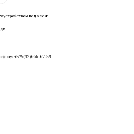
гоустройством под ключ:
аде
е
лефону:
+375(33)666-67-59