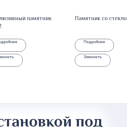
люзивный памятник
Памятник со стекло
2
одробнее
Подробнее
аказать
Заказать
становкой под