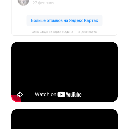
Этно Стоун на карте Жодино — Яндекс Карты