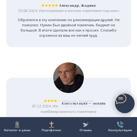
★★★★★
Александр, Жодино
20.09.2024, Изготовление и монтаж памятника под ключ
Обратился в эту компанию по рекомендации друзей. Не
пожалел. Нужен был двойной памятник, бюджет не
большой. В итоге сделали все как я просил. Спасибо
огромное за ваш не легкий труд.
★★★★★
Алексей, Жодино
Консультация — онлайн
07.12.2024, Изготовление эксклюзивного
комбинированного памятника
В этой компании мы ставим уже второй памятник.
Устраивает и соотношение цена/качество, и главное
Каталог и цены
Портфолио
Отзывы
Консультация
отношение к делу ее сотрудников. У монтажников просто
золотые руки. Работа была не совсем простая. Спасибо,