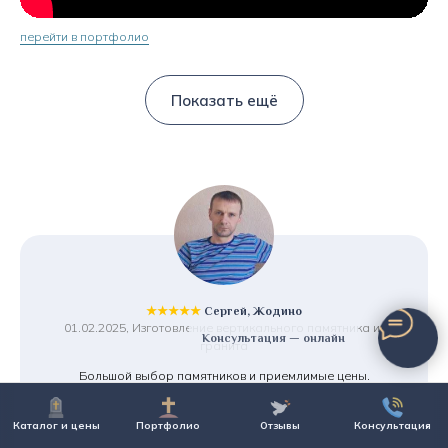
перейти в портфолио
Показать ещё
★★★★★
Сергей, Жодино
01.02.2025, Изготовление вертикального памятника из
Консультация — онлайн
гранита
Большой выбор памятников и приемлимые цены.
Предложили рассрочку, что очень порадовало.
И что для меня важно - хранение памятника бесплатно,
Каталог и цены
Портфолио
Отзывы
Консультация
т.к. установку планирую только в августе. Смело
рекомендую!