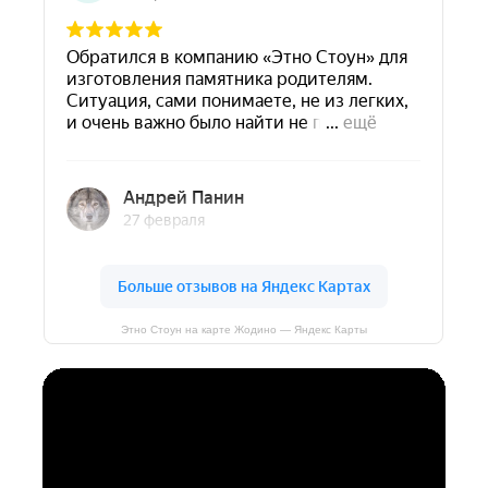
Этно Стоун на карте Жодино — Яндекс Карты