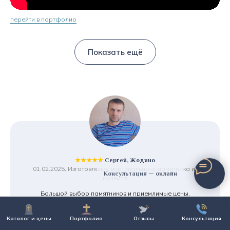
перейти в портфолио
Показать ещё
★★★★★
Сергей, Жодино
01.02.2025, Изготовление вертикального памятника из
Консультация — онлайн
гранита
Большой выбор памятников и приемлимые цены.
Предложили рассрочку, что очень порадовало.
И что для меня важно - хранение памятника бесплатно,
Каталог и цены
Портфолио
Отзывы
Консультация
т.к. установку планирую только в августе. Смело
рекомендую!