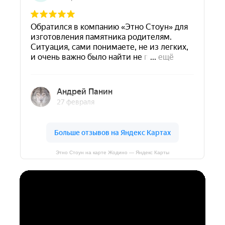
Этно Стоун на карте Жодино — Яндекс Карты