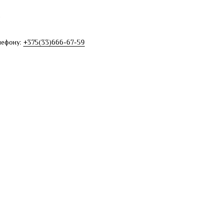
е
лефону:
+375(33)666-67-59