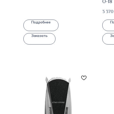
О-18
3 370
Подробнее
П
Заказать
З