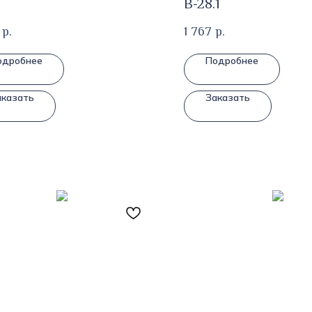
В-28.1
р.
1 767
р.
одробнее
Подробнее
аказать
Заказать