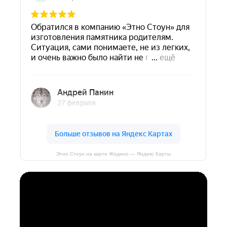
Этно Стоун на карте Жодино — Яндекс Карты