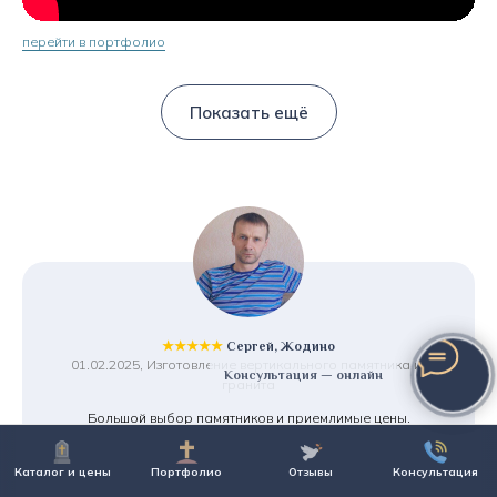
перейти в портфолио
Показать ещё
★★★★★
Сергей, Жодино
01.02.2025, Изготовление вертикального памятника из
Консультация — онлайн
гранита
Большой выбор памятников и приемлимые цены.
Предложили рассрочку, что очень порадовало.
И что для меня важно - хранение памятника бесплатно,
Каталог и цены
Портфолио
Отзывы
Консультация
т.к. установку планирую только в августе. Смело
рекомендую!