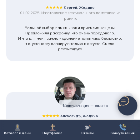
★★★★★
Сергей, Жодино
01.02.2025, Изготовление вертикального памятника из
гранита
Большой выбор памятников и приемлимые цены.
Предложили рассрочку, что очень порадовало.
И что для меня важно - хранение памятника бесплатно,
т.к. установку планирую только в августе. Смело
рекомендую!
Консультация — онлайн
★★★★★
Александр, Жодино
20.09.2024, Изготовление и монтаж памятника под ключ
Обратился в эту компанию по рекомендации друзей. Не
Каталог и цены
Портфолио
Отзывы
Консультация
пожалел. Нужен был двойной памятник, бюджет не