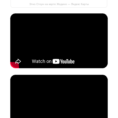
Этно Стоун на карте Жодино — Яндекс Карты