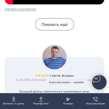
перейти в портфолио
Показать ещё
★★★★★
Сергей, Жодино
01.02.2025, Изготовление вертикального памятника из
Консультация — онлайн
гранита
Большой выбор памятников и приемлимые цены.
Предложили рассрочку, что очень порадовало.
И что для меня важно - хранение памятника бесплатно,
Каталог и цены
Портфолио
Отзывы
Консультация
т.к. установку планирую только в августе. Смело
рекомендую!