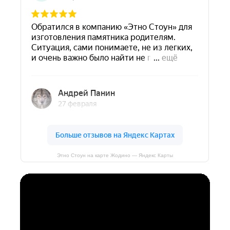
Этно Стоун на карте Жодино — Яндекс Карты