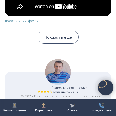
перейти в портфолио
Показать ещё
Консультация — онлайн
★★★★★
Сергей, Жодино
01.02.2025, Изготовление вертикального памятника из
гранита
Большой выбор памятников и приемлимые цены.
Каталог и цены
Портфолио
Отзывы
Консультация
Предложили рассрочку, что очень порадовало.