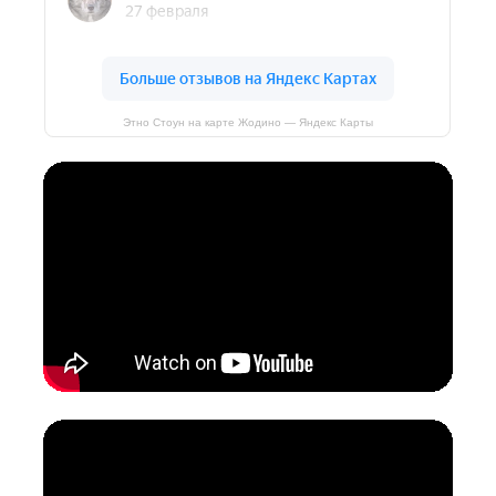
Этно Стоун на карте Жодино — Яндекс Карты