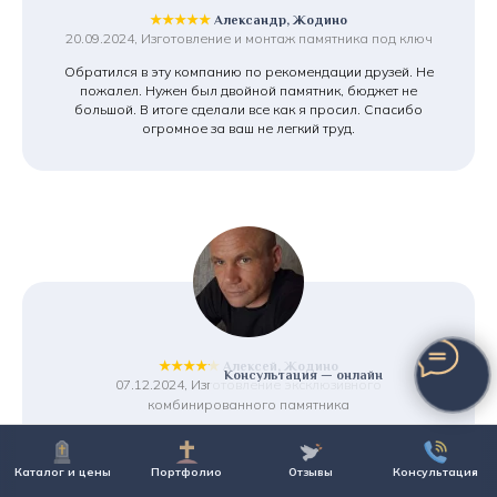
★★★★★
Александр, Жодино
20.09.2024, Изготовление и монтаж памятника под ключ
Обратился в эту компанию по рекомендации друзей. Не
пожалел. Нужен был двойной памятник, бюджет не
большой. В итоге сделали все как я просил. Спасибо
огромное за ваш не легкий труд.
★★★★★
Алексей, Жодино
Консультация — онлайн
07.12.2024, Изготовление эксклюзивного
комбинированного памятника
В этой компании мы ставим уже второй памятник.
Устраивает и соотношение цена/качество, и главное
Каталог и цены
Портфолио
Отзывы
Консультация
отношение к делу ее сотрудников. У монтажников просто
золотые руки. Работа была не совсем простая. Спасибо,