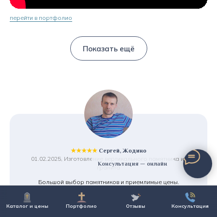
перейти в портфолио
Показать ещё
★★★★★
Сергей, Жодино
01.02.2025, Изготовление вертикального памятника из
Консультация — онлайн
гранита
Большой выбор памятников и приемлимые цены.
Предложили рассрочку, что очень порадовало.
И что для меня важно - хранение памятника бесплатно,
Каталог и цены
Портфолио
Отзывы
Консультация
т.к. установку планирую только в августе. Смело
рекомендую!