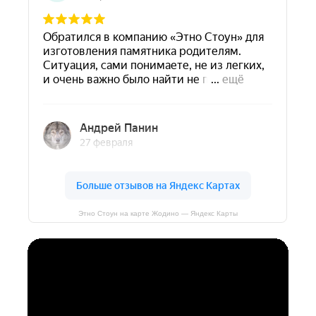
Этно Стоун на карте Жодино — Яндекс Карты