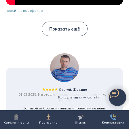
перейти в портфолио
Показать ещё
★★★★★
Сергей, Жодино
01.02.2025, Изготовление вертикального памятника из
Консультация — онлайн
гранита
Большой выбор памятников и приемлимые цены.
Предложили рассрочку, что очень порадовало.
И что для меня важно - хранение памятника бесплатно,
Каталог и цены
Портфолио
Отзывы
Консультация
т.к. установку планирую только в августе. Смело
рекомендую!