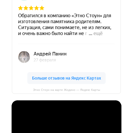
Этно Стоун на карте Жодино — Яндекс Карты