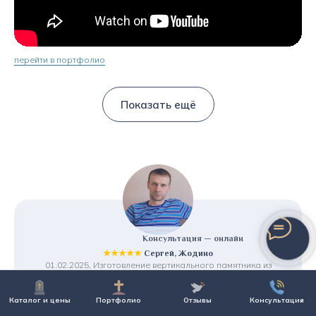
перейти в портфолио
Показать ещё
Консультация — онлайн
★★★★★
Сергей, Жодино
01.02.2025, Изготовление вертикального памятника из
гранита
Большой выбор памятников и приемлимые цены.
Каталог и цены
Портфолио
Отзывы
Консультация
Предложили рассрочку, что очень порадовало.