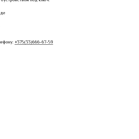
аде
е
лефону:
+375(33)666-67-59