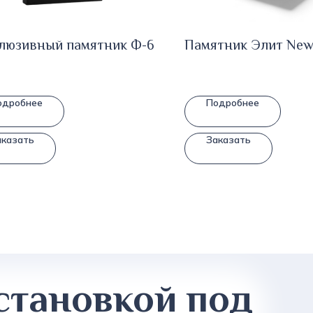
люзивный памятник Ф-6
Памятник Элит New
одробнее
Подробнее
аказать
Заказать
становкой под