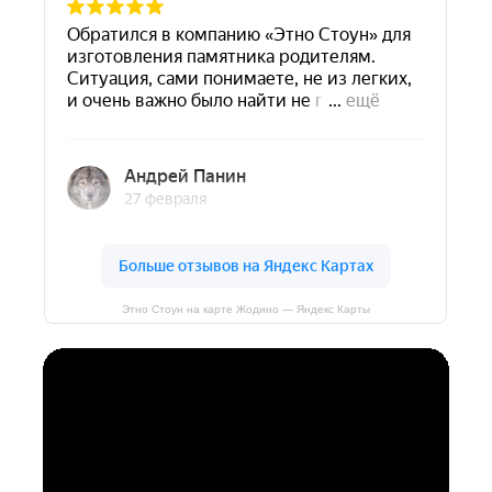
Этно Стоун на карте Жодино — Яндекс Карты