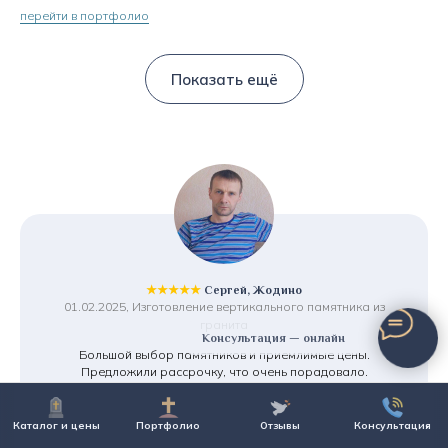
перейти в портфолио
Показать ещё
★★★★★
Сергей, Жодино
01.02.2025, Изготовление вертикального памятника из
гранита
Консультация — онлайн
Большой выбор памятников и приемлимые цены.
Предложили рассрочку, что очень порадовало.
И что для меня важно - хранение памятника бесплатно,
т.к. установку планирую только в августе. Смело
рекомендую!
Каталог и цены
Портфолио
Отзывы
Консультация