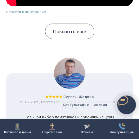
перейти в портфолио
Показать ещё
★★★★★
Сергей, Жодино
01.02.2025, Изготовление вертикального памятника из
Консультация — онлайн
гранита
Большой выбор памятников и приемлимые цены.
Предложили рассрочку, что очень порадовало.
И что для меня важно - хранение памятника бесплатно,
Каталог и цены
Портфолио
Отзывы
Консультация
т.к. установку планирую только в августе. Смело
рекомендую!