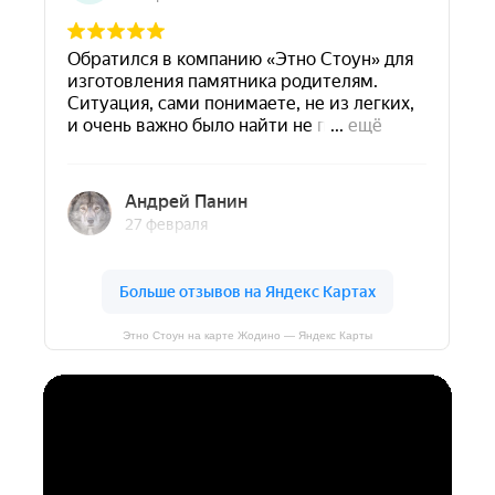
Этно Стоун на карте Жодино — Яндекс Карты