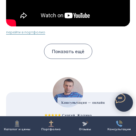
перейти в портфолио
Показать ещё
Консультация — онлайн
★★★★★
Сергей, Жодино
01.02.2025, Изготовление вертикального памятника из
гранита
Каталог и цены
Портфолио
Отзывы
Консультация
Большой выбор памятников и приемлимые цены.