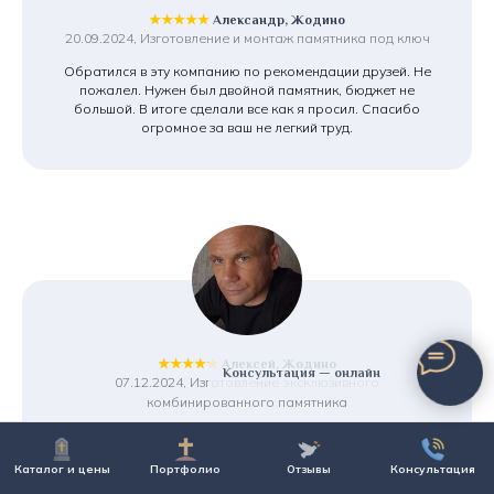
★★★★★
Александр, Жодино
20.09.2024, Изготовление и монтаж памятника под ключ
Обратился в эту компанию по рекомендации друзей. Не
пожалел. Нужен был двойной памятник, бюджет не
большой. В итоге сделали все как я просил. Спасибо
огромное за ваш не легкий труд.
★★★★★
Алексей, Жодино
Консультация — онлайн
07.12.2024, Изготовление эксклюзивного
комбинированного памятника
В этой компании мы ставим уже второй памятник.
Устраивает и соотношение цена/качество, и главное
Каталог и цены
Портфолио
Отзывы
Консультация
отношение к делу ее сотрудников. У монтажников просто
золотые руки. Работа была не совсем простая. Спасибо,