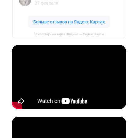
Этно Стоун на карте Жодино — Яндекс Карты