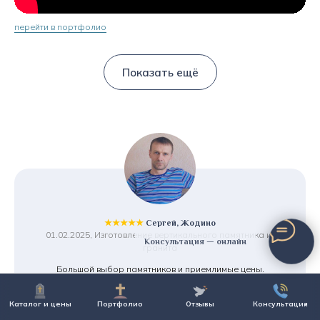
перейти в портфолио
Показать ещё
★★★★★
Сергей, Жодино
01.02.2025, Изготовление вертикального памятника из
Консультация — онлайн
гранита
Большой выбор памятников и приемлимые цены.
Предложили рассрочку, что очень порадовало.
И что для меня важно - хранение памятника бесплатно,
Каталог и цены
Портфолио
Отзывы
Консультация
т.к. установку планирую только в августе. Смело
рекомендую!