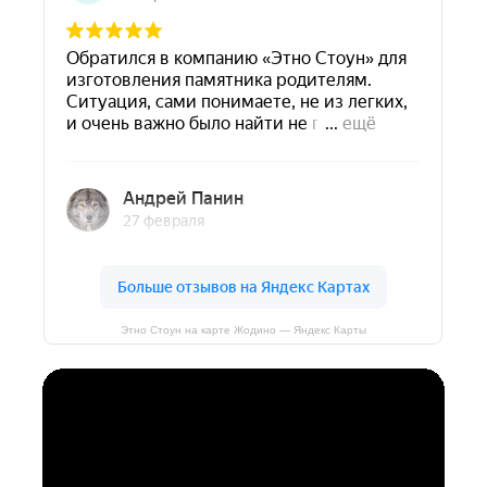
Этно Стоун на карте Жодино — Яндекс Карты