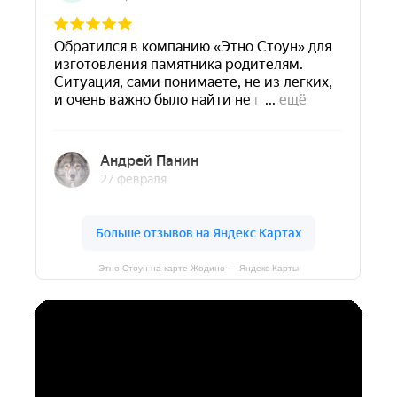
Этно Стоун на карте Жодино — Яндекс Карты