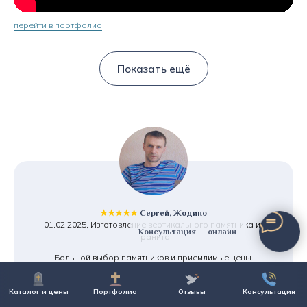
перейти в портфолио
Показать ещё
★★★★★
Сергей, Жодино
01.02.2025, Изготовление вертикального памятника из
Консультация — онлайн
гранита
Большой выбор памятников и приемлимые цены.
Предложили рассрочку, что очень порадовало.
И что для меня важно - хранение памятника бесплатно,
Каталог и цены
Портфолио
Отзывы
Консультация
т.к. установку планирую только в августе. Смело
рекомендую!