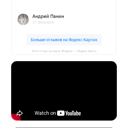
Этно Стоун на карте Жодино — Яндекс Карты