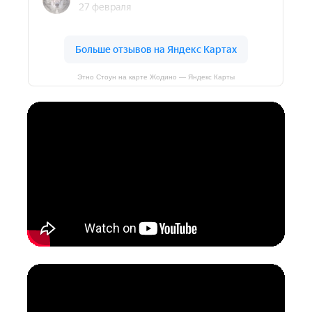
Этно Стоун на карте Жодино — Яндекс Карты