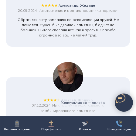
★★★★★
Александр, Жодино
20.09.2024, Изготовление и монтаж памятника под ключ
Обратился в эту компанию по рекомендации друзей. Не
пожалел. Нужен был двойной памятник, бюджет не
большой. В итоге сделали все как я просил. Спасибо
огромное за ваш не легкий труд.
★★★★★
Алексей, Жодино
Консультация — онлайн
07.12.2024, Изготовление эксклюзивного
комбинированного памятника
В этой компании мы ставим уже второй памятник.
Устраивает и соотношение цена/качество, и главное
Каталог и цены
Портфолио
Отзывы
Консультация
отношение к делу ее сотрудников. У монтажников просто
золотые руки. Работа была не совсем простая. Спасибо,