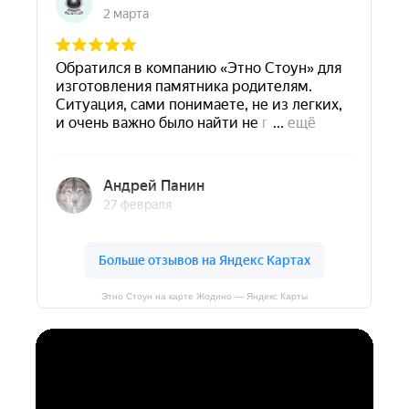
Этно Стоун на карте Жодино — Яндекс Карты