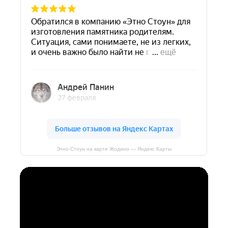
Этно Стоун на карте Жодино — Яндекс Карты