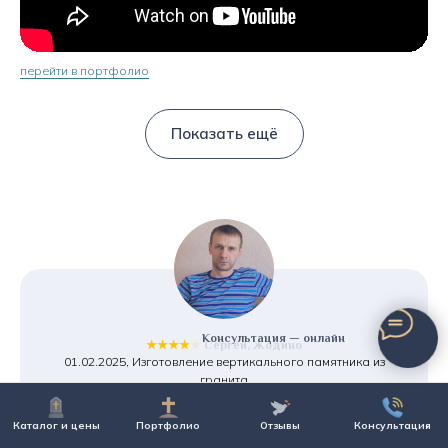
перейти в портфолио
Показать ещё
Консультация — онлайн
★★★★★
Сергей, Жодино
01.02.2025, Изготовление вертикального памятника из
гранита
Большой выбор памятников и приемлимые цены.
Предложили рассрочку, что очень порадовало.
Каталог и цены
Портфолио
Отзывы
Консультация
И что для меня важно - хранение памятника бесплатно,