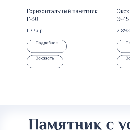
Горизонтальный памятник
Экск
Г-30
Э-45
1 776
р.
2 892
Подробнее
П
Заказать
З
Памятник с у