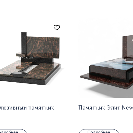
люзивный памятник
Памятник Элит New
одробнее
Подробнее