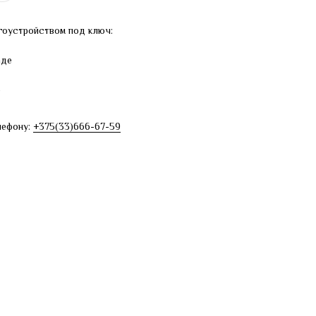
гоустройством под ключ:
аде
е
лефону:
+375(33)666-67-59