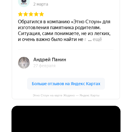
Этно Стоун на карте Жодино — Яндекс Карты