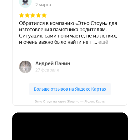
Этно Стоун на карте Жодино — Яндекс Карты