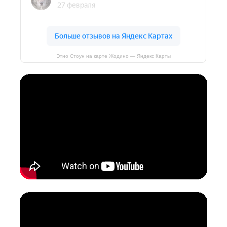
Этно Стоун на карте Жодино — Яндекс Карты