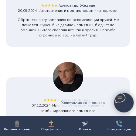
★★★★★
Александр, Жодино
20.09.2024, Изготовление и монтаж памятника под ключ
Обратился в эту компанию по рекомендации друзей. Не
пожалел. Нужен был двойной памятник, бюджет не
большой. В итоге сделали все как я просил. Спасибо
огромное за ваш не легкий труд.
★★★★★
Алексей, Жодино
Консультация — онлайн
07.12.2024, Изготовление эксклюзивного
комбинированного памятника
В этой компании мы ставим уже второй памятник.
Устраивает и соотношение цена/качество, и главное
Каталог и цены
Портфолио
Отзывы
Консультация
отношение к делу ее сотрудников. У монтажников просто
золотые руки. Работа была не совсем простая. Спасибо,