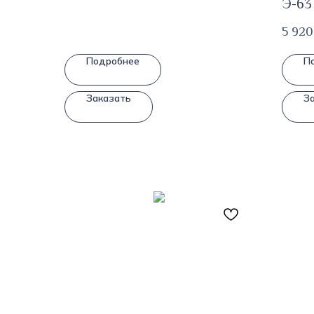
Э-63
5 920
Подробнее
П
Заказать
З