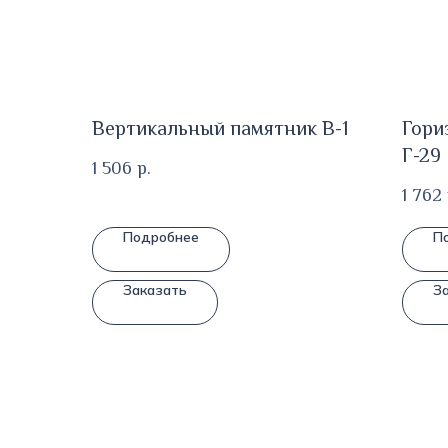
Вертикальный памятник В-1
Гори
Г-29
1 506
р.
1 762
Подробнее
П
Заказать
З