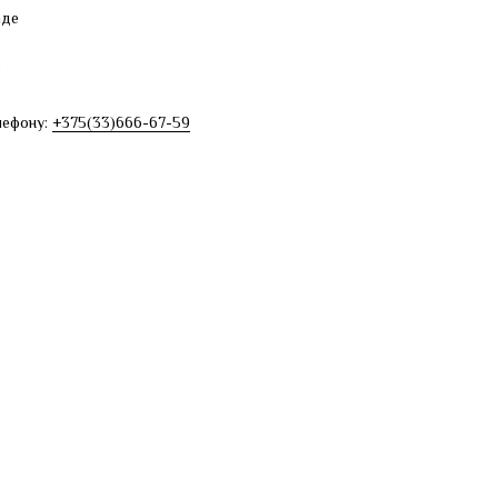
аде
е
лефону:
+375(33)666-67-59